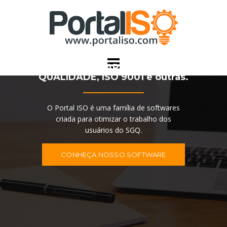
Skip
to
content
SOFTWARE PARA GESTÃO DA
QUALIDADE, ISO 9001 e outras.
O Portal ISO é uma família de softwares
criada para otimizar o trabalho dos
usuários do SGQ.
CONHEÇA NOSSO SOFTWARE